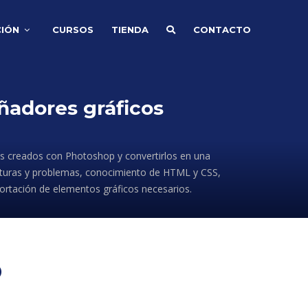
IÓN
CURSOS
TIENDA
CONTACTO
ñadores gráficos
s creados con Photoshop y convertirlos en una
ucturas y problemas, conocimiento de HTML y CSS,
portación de elementos gráficos necesarios.
O