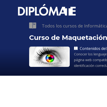
Todos los cursos de Informátic
Curso de Maquetación
Contenidos del
Conocer los lenguaje
página web compatibl
identificación correc