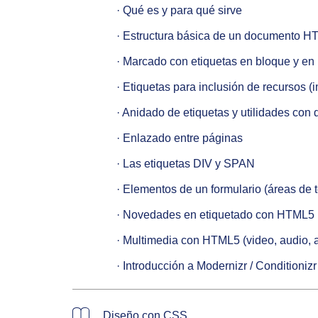
   · Qué es y para qué sirve

   · Estructura básica de un documento HTML

   · Marcado con etiquetas en bloque y en línea

   · Etiquetas para inclusión de recursos (imagen, vídeo, flash, etc)

   · Anidado de etiquetas y utilidades con divisores

   · Enlazado entre páginas

   · Las etiquetas DIV y SPAN

   · Elementos de un formulario (áreas de texto, selectores, checkboxes, botones)

   · Novedades en etiquetado con HTML5 (header, footer, article, section)

   · Multimedia con HTML5 (video, audio, acciones táctiles)

   · Introducción a Modernizr / Conditionizr
Diseño con CSS