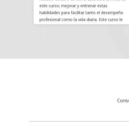
este curso; mejorar y entrenar estas
habilidades para facilitar tanto el desempeño
profesional como la vida diaria. Este curso le
dará las herramientas para aumentar la
velocidad lectora, la capacidad de aprendizaje y
de comprensión, pero deben ser acompañadas
de algunas dosis de interés y de entrenamiento
por su parte.
Consu