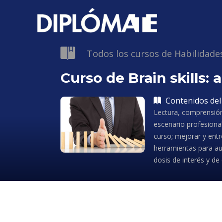
Todos los cursos de Habilidade
Curso de Brain skills:
Contenidos del
Lectura, comprensión
escenario profesional
curso; mejorar y entr
herramientas para au
dosis de interés y de